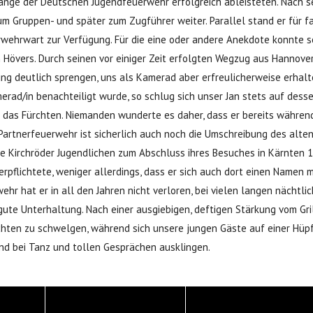
ange der Deutschen Jugendfeuerwehr erfolgreich ableisteten. Nach se
um Gruppen- und später zum Zugführer weiter. Parallel stand er für f
uerwehrwart zur Verfügung. Für die eine oder andere Anekdote konnte 
n Hövers. Durch seinen vor einiger Zeit erfolgten Wegzug aus Hanno
ng deutlich sprengen, uns als Kamerad aber erfreulicherweise erhalte
rad/in benachteiligt wurde, so schlug sich unser Jan stets auf desse
as Fürchten. Niemanden wunderte es daher, dass er bereits während 
rtnerfeuerwehr ist sicherlich auch noch die Umschreibung des alten S
 die Kirchröder Jugendlichen zum Abschluss ihres Besuches in Kärnten
erpflichtete, weniger allerdings, dass er sich auch dort einen Namen
ehr hat er in all den Jahren nicht verloren, bei vielen langen nächtl
ute Unterhaltung. Nach einer ausgiebigen, deftigen Stärkung vom Grill
chten zu schwelgen, während sich unsere jungen Gäste auf einer Hüp
end bei Tanz und tollen Gesprächen ausklingen.