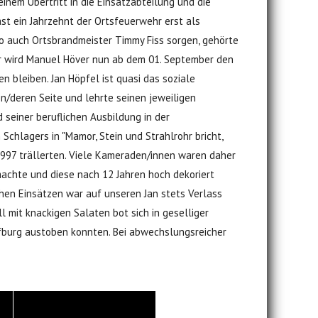
inem Übertritt in die Einsatzabteilung und die
ast ein Jahrzehnt der Ortsfeuerwehr erst als
so auch Ortsbrandmeister Timmy Fiss sorgen, gehörte
ver wird Manuel Höver nun ab dem 01. September den
n bleiben. Jan Höpfel ist quasi das soziale
n/deren Seite und lehrte seinen jeweiligen
seiner beruflichen Ausbildung in der
chlagers in "Mamor, Stein und Strahlrohr bricht,
 1997 trällerten. Viele Kameraden/innen waren daher
 machte und diese nach 12 Jahren hoch dekoriert
ichen Einsätzen war auf unseren Jan stets Verlass
 mit knackigen Salaten bot sich in geselliger
fburg austoben konnten. Bei abwechslungsreicher