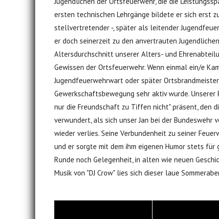
Jugendlichen der Ortsfeuerwehr, die die Leistungssp
ersten technischen Lehrgänge bildete er sich erst z
stellvertretender -, später als leitender Jugendfe
er doch seinerzeit zu den anvertrauten Jugendliche
Altersdurchschnitt unserer Alters- und Ehrenabteilu
Gewissen der Ortsfeuerwehr. Wenn einmal ein/e Kame
Jugendfeuerwehrwart oder später Ortsbrandmeister d
Gewerkschaftsbewegung sehr aktiv wurde. Unserer Pa
nur die Freundschaft zu Tiffen nicht" präsent, den
verwundert, als sich unser Jan bei der Bundeswehr v
wieder verlies. Seine Verbundenheit zu seiner Feuerw
und er sorgte mit dem ihm eigenen Humor stets für g
Runde noch Gelegenheit, in alten wie neuen Geschi
Musik von "DJ Crow" lies sich dieser laue Sommerab